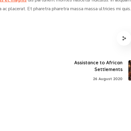
us et magnis
dis parturient montes nascetur ridiculus. In aliqua
a ac placerat. Et pharetra pharetra massa massa ultricies mi quis.
Assistance to African
Settlements
26 August 2020