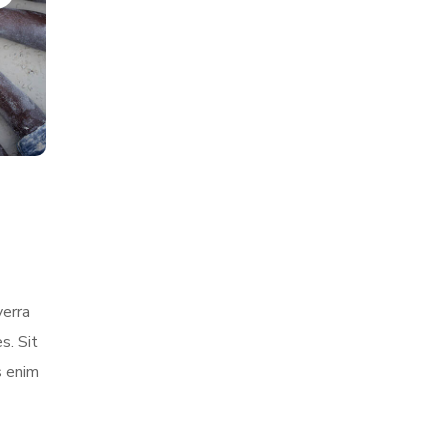
verra
s. Sit
s enim