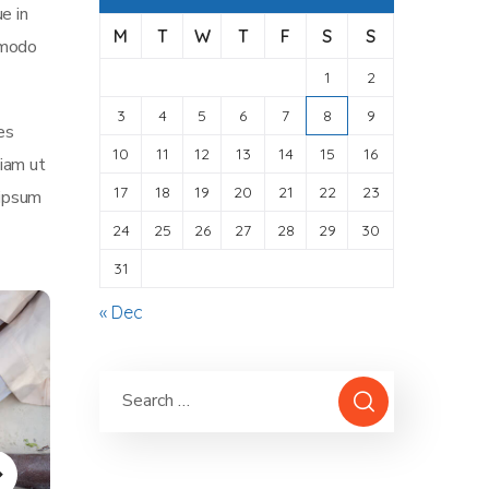
e in
M
T
W
T
F
S
S
mmodo
1
2
3
4
5
6
7
8
9
es
10
11
12
13
14
15
16
iam ut
17
18
19
20
21
22
23
 ipsum
24
25
26
27
28
29
30
31
« Dec