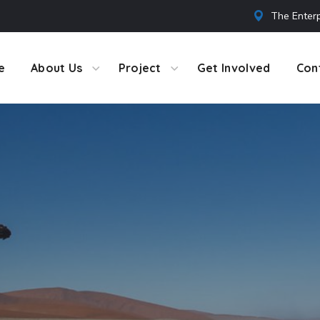
The Enterp
e
About Us
Project
Get Involved
Con