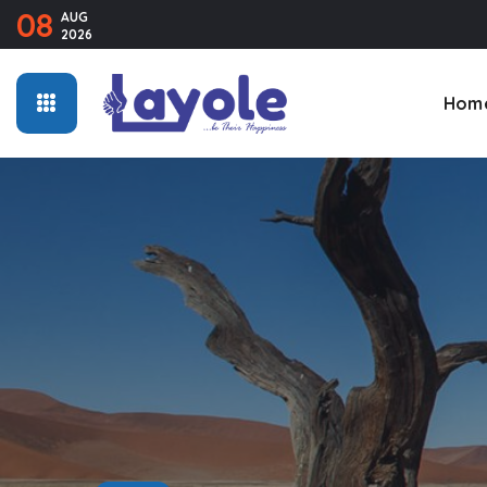
08
AUG
2026
Hom