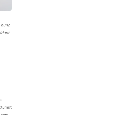
 nunc.
cidunt
is
ictumst