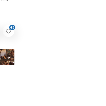
m sem
45